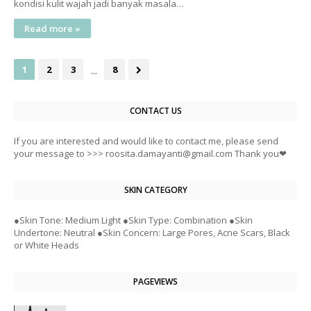
kondisi kulit wajah jadi banyak masala…
Read more »
...
1
2
3
8
CONTACT US
If you are interested and would like to contact me, please send
your message to >>> roosita.damayanti@gmail.com Thank you❤
SKIN CATEGORY
●Skin Tone: Medium Light ●Skin Type: Combination ●Skin
Undertone: Neutral ●Skin Concern: Large Pores, Acne Scars, Black
or White Heads
PAGEVIEWS