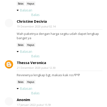
Balas
Hapus
Balasan
Balas
Christine Decivia
19 Desember 2020 pukul 02.14
Wah paketnya dengan harga segitu udah dapet lengkap
banget ya
Balas
Hapus
Balasan
Balas
Thessa Veronica
21 Desember 2020 pukul 12.30
Reviewnya lengkap bgt, makasi kak ros💜💜
Balas
Hapus
Balasan
Balas
Anonim
17 Januari 2022 pukul 15.59