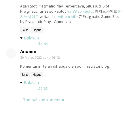
Agen Slot Pragmatic Play Terpercaya, Situs Judi Slot
Pragmatic fun88 soikeotot
fun88 soikeotot
카지노사이트
카
지노사이트
william hill
william hill
471Pragmatic Game Slot
by Pragmatic Play - GameLab
Balas
Hapus
Balasan
Balas
Anonim
30 Maret 2022 pukul 03.42
Komentar ini telah dihapus oleh administrator blog.
Balas
Hapus
Balasan
Balas
Tambahkan komentar