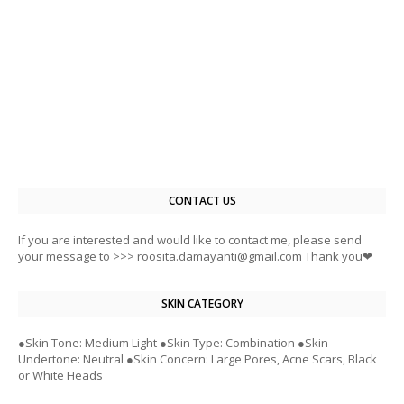
CONTACT US
If you are interested and would like to contact me, please send
your message to >>> roosita.damayanti@gmail.com Thank you❤
SKIN CATEGORY
●Skin Tone: Medium Light ●Skin Type: Combination ●Skin
Undertone: Neutral ●Skin Concern: Large Pores, Acne Scars, Black
or White Heads