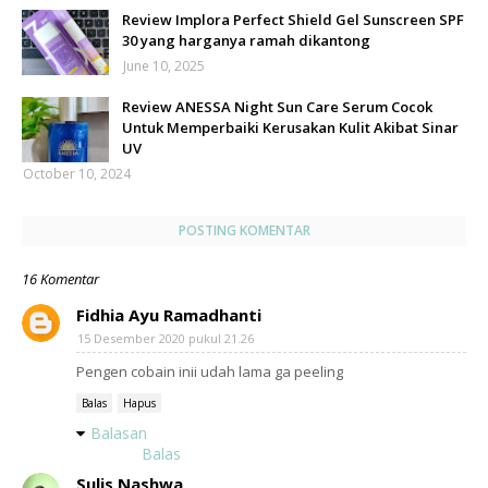
Review Implora Perfect Shield Gel Sunscreen SPF
30 yang harganya ramah dikantong
June 10, 2025
Review ANESSA Night Sun Care Serum Cocok
Untuk Memperbaiki Kerusakan Kulit Akibat Sinar
UV
October 10, 2024
POSTING KOMENTAR
16 Komentar
Fidhia Ayu Ramadhanti
15 Desember 2020 pukul 21.26
Pengen cobain inii udah lama ga peeling
Balas
Hapus
Balasan
Balas
Sulis Nashwa