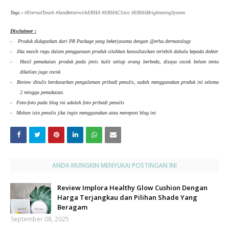
Tags :
#EternalYouth #IamBetterwithERHA #ERHAClinic #ERHABrighteningSystem
Disclaimer :
-
Produk didapatkan dari PR Package yang bekerjasama dengan @erha.dermatology
-
Jika masih ragu dalam penggunaan produk silahkan konsultasikan terlebih dahulu kepada dokter
-
Hasil pemakaian produk pada jenis kulit setiap orang berbeda, disaya cocok belum tentu
dikalian juga cocok
-
Review ditulis berdasarkan pengalaman pribadi penulis, sudah menggunakan produk ini selama
2 minggu pemakaian.
-
Foto-foto pada blog ini adalah foto pribadi penulis
-
Mohon izin penulis jika ingin menggunakan atau merepost blog ini
ANDA MUNGKIN MENYUKAI POSTINGAN INI
Review Implora Healthy Glow Cushion Dengan
Harga Terjangkau dan Pilihan Shade Yang
Beragam
September 08, 2025