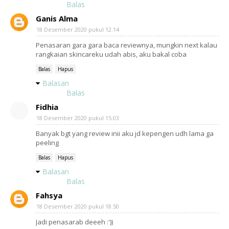
Balas
Ganis Alma
18 Desember 2020 pukul 12.14
Penasaran gara gara baca reviewnya, mungkin next kalau
rangkaian skincareku udah abis, aku bakal coba
Balas
Hapus
Balasan
Balas
Fidhia
18 Desember 2020 pukul 15.03
Banyak bgt yang review inii aku jd kepengen udh lama ga
peeling
Balas
Hapus
Balasan
Balas
Fahsya
18 Desember 2020 pukul 18.50
Jadi penasarab deeeh :'))